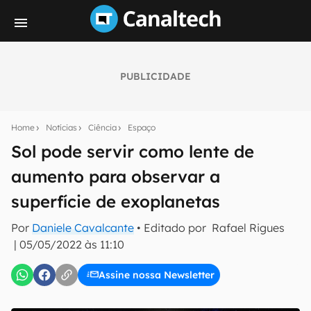
PUBLICIDADE
Seu resumo inteligente do mundo tech!
Assine a newsletter do Canaltech e receba
Home
Notícias
Ciência
Espaço
notícias e reviews sobre tecnologia em primeira
mão.
Sol pode servir como lente de
aumento para observar a
E-mail
superfície de exoplanetas
Por
Daniele Cavalcante
• Editado por
Rafael Rigues
inscreva-se
|
05/05/2022 às 11:10
Assine nossa Newsletter
Confirmo que li, aceito e concordo com os
Termos de
Uso e Política de Privacidade do Canaltech.