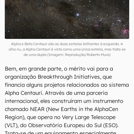
Alpha e Beta Centauri são as duas estrelas brilhantes à esquerda. A
olho nu, a Alpha Centauri é vista como uma única estrela, mas trata-se
de uma dupla (Imagem: Reprodução/Roberto Mura)
Bem, em grande parte, o mérito vai para a
organização Breakthrough Initiatives, que
financia alguns projetos relacionados ao sistema
Alpha Centauri. Através de uma parceria
internacional, eles construíram um instrumento
chamado NEAR (New Earths in the AlphaCen
Region), que opera no Very Large Telescope
(VLT), do Observatório Europeu do Sul (ESO).
Trata-se de um equipamento especialmente