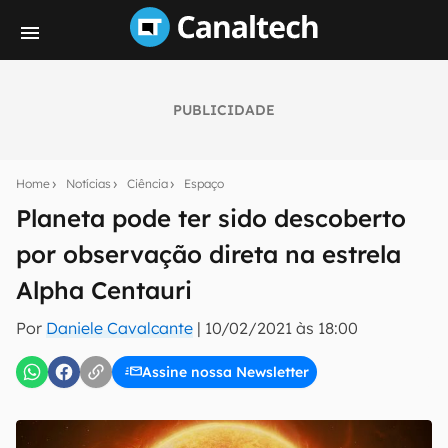
PUBLICIDADE
Seu resumo inteligente do mundo tech!
Assine a newsletter do Canaltech e receba
Home
Notícias
Ciência
Espaço
notícias e reviews sobre tecnologia em primeira
mão.
Planeta pode ter sido descoberto
por observação direta na estrela
E-mail
Alpha Centauri
Por
Daniele Cavalcante
|
10/02/2021 às 18:00
inscreva-se
Assine nossa Newsletter
Confirmo que li, aceito e concordo com os
Termos de
Uso e Política de Privacidade do Canaltech.