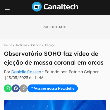
PUBLICIDADE
Seu resumo inteligente do mundo tech!
Assine a newsletter do Canaltech e receba
Home
Notícias
Ciência
Espaço
notícias e reviews sobre tecnologia em primeira
mão.
Observatório SOHO faz vídeo de
ejeção de massa coronal em arcos
E-mail
Por
Danielle Cassita
• Editado por
Patricia Gnipper
|
15/03/2023 às 11:46
inscreva-se
Assine nossa Newsletter
Confirmo que li, aceito e concordo com os
Termos de
Uso e Política de Privacidade do Canaltech.