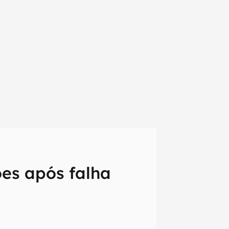
es após falha
em primeira