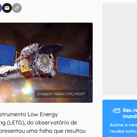
inscreva-se
li, aceito e concordo com os
Termos de Uso e Política de Privacidade do Ca
NASA/CXC/NGST
Seu r
nstrumento Low Energy
mundo
ng (LETG), do observatório de
Assine a new
presentou uma falha que resultou
receba notíc