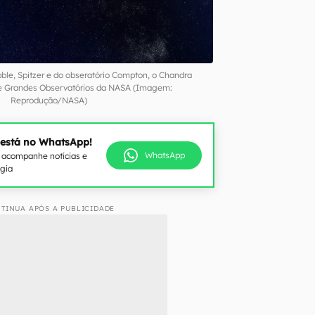
ble, Spitzer e do obseratório Compton, o Chandra
e Grandes Observatórios da NASA (Imagem:
Reprodução/NASA)
 está no WhatsApp!
WhatsApp
e acompanhe notícias e
ogia
TINUA APÓS A PUBLICIDADE