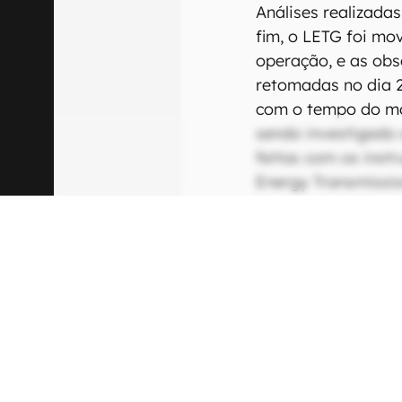
Análises realizada
fim, o LETG foi mo
operação, e as ob
retomadas no dia 
com o tempo do m
sendo investigado
feitas com os ins
Energy Transmissio
O observatório de 
1999 com o ônibus 
de 20 anos de ativ
cientistas de tod
raios-X de ambient
buscar respostas 
origem, evolução e 