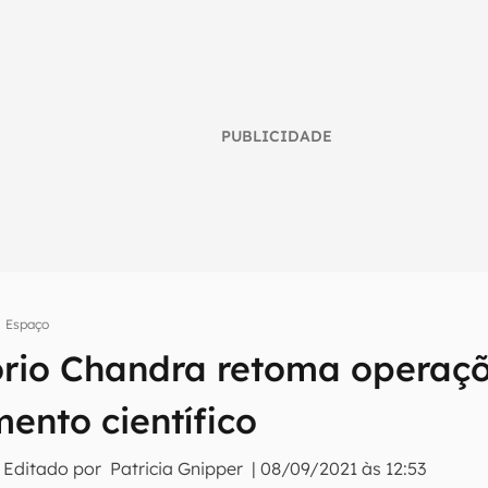
PUBLICIDADE
Espaço
umo inteligente do mundo tech!
rio Chandra retoma operaçõ
tter do Canaltech e receba notícias e reviews sobre tecnologia 
ento científico
 Editado por
Patricia Gnipper
|
08/09/2021 às 12:53