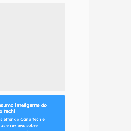
naltech.
esumo inteligente do
 tech!
sletter do Canaltech e
ias e reviews sobre