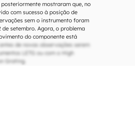
s posteriormente mostraram que, no
vido com sucesso à posição de
servações sem o instrumento foram
2 de setembro. Agora, o problema
ovimento do componente está
 antes de novas observações serem
trumentos LETG ou com o High
n Grating.
raios-X Chandra foi lançado em
espacial Columbia. Hoje, com mais
idades, o Chandra permite que
o o mundo consigam imagens de
es exóticos no espaço para, assim,
de perguntas fundamentais sobre a
o futuro do universo.