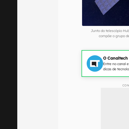
Junto do telescópio Hub
compõe o grupo d
O Canaltech
Entre no canal 
dicas de tecnol
CON