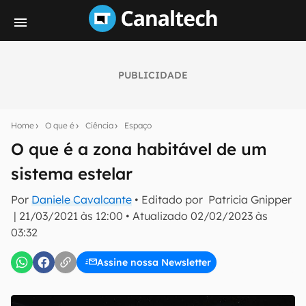
PUBLICIDADE
Seu resumo inteligente do mundo tech!
Assine a newsletter do Canaltech e receba
Home
O que é
Ciência
Espaço
notícias e reviews sobre tecnologia em primeira
mão.
O que é a zona habitável de um
sistema estelar
E-mail
Por
Daniele Cavalcante
• Editado por
Patricia Gnipper
|
21/03/2021 às 12:00
•
Atualizado
02/02/2023 às
03:32
inscreva-se
Assine nossa Newsletter
Confirmo que li, aceito e concordo com os
Termos de
Uso e Política de Privacidade do Canaltech.