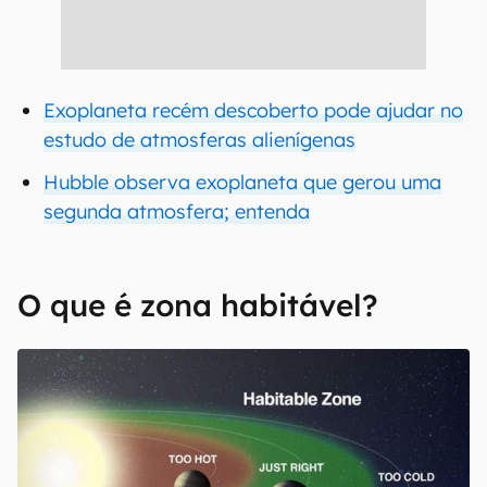
Exoplaneta recém descoberto pode ajudar no
estudo de atmosferas alienígenas
Hubble observa exoplaneta que gerou uma
segunda atmosfera; entenda
O que é zona habitável?