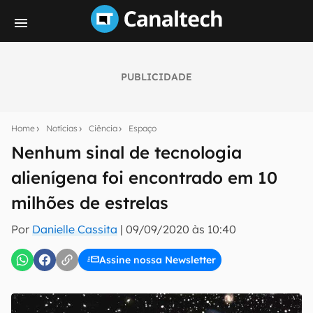
PUBLICIDADE
Seu resumo inteligente do mundo tech!
Assine a newsletter do Canaltech e receba
Home
Notícias
Ciência
Espaço
notícias e reviews sobre tecnologia em primeira
mão.
Nenhum sinal de tecnologia
alienígena foi encontrado em 10
E-mail
milhões de estrelas
Por
Danielle Cassita
|
09/09/2020 às 10:40
inscreva-se
Assine nossa Newsletter
Confirmo que li, aceito e concordo com os
Termos de
Uso e Política de Privacidade do Canaltech.