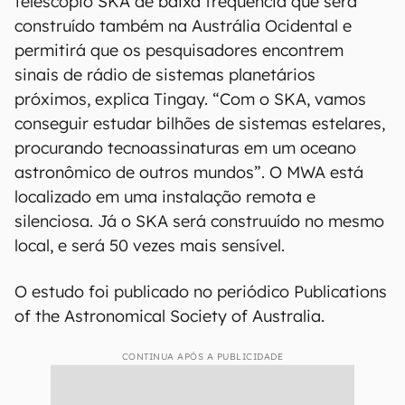
comenta. Entretanto, a procura não se encerrou:
Tingay ressalta que, de fato, ainda existe um
longo caminho a ser percorrido nesta busca.
Assim, telescópios como o MWA vão continuar
avançando além dos limites, de modo que os
cientistas precisam continuar tentando.
Futuramente, o MWA terá um aliado: o
telescópio SKA de baixa frequência que será
construído também na Austrália Ocidental e
permitirá que os pesquisadores encontrem
sinais de rádio de sistemas planetários
próximos, explica Tingay. “Com o SKA, vamos
conseguir estudar bilhões de sistemas estelares,
procurando tecnoassinaturas em um oceano
astronômico de outros mundos”. O MWA está