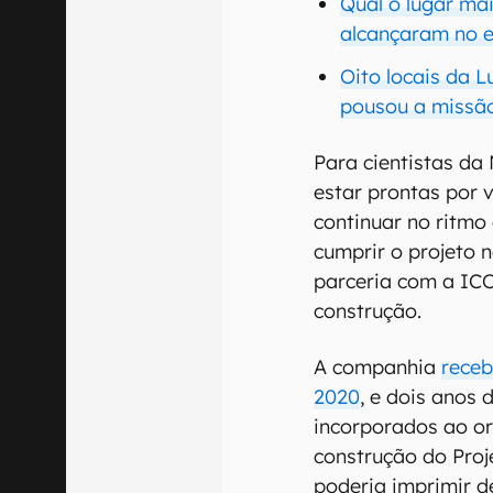
Qual o lugar ma
alcançaram no 
Oito locais da 
pousou a missão
Para cientistas da
estar prontas por 
continuar no ritmo
cumprir o projeto
parceria com a IC
construção.
A companhia
receb
2020
, e dois anos
incorporados ao o
construção do Pro
poderia imprimir d