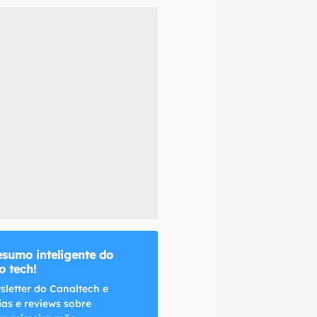
naltech.
esumo inteligente do
 tech!
sletter do Canaltech e
ias e reviews sobre