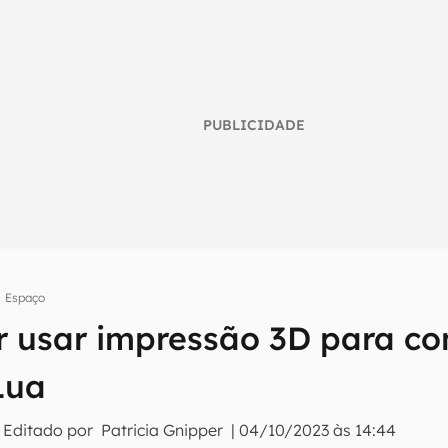
PUBLICIDADE
Espaço
umo inteligente do mundo tech!
 usar impressão 3D para co
tter do Canaltech e receba notícias e reviews sobre tecnologia 
Lua
 Editado por
Patricia Gnipper
|
04/10/2023 às 14:44