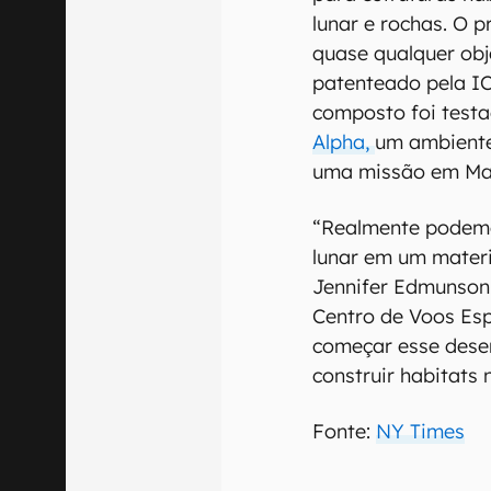
lunar e rochas. O 
quase qualquer obj
patenteado pela I
composto foi test
Alpha,
um ambiente
uma missão em Ma
“Realmente podemo
lunar em um materi
Jennifer Edmunson,
Centro de Voos Esp
começar esse dese
construir habitats 
Fonte:
NY Times