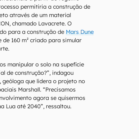
processo permitiria a construção de
eto através de um material
CON, chamado Lavacrete. O
ado para a construção de
Mars Dune
 de 160 m² criado para simular
rte.
s manipular o solo na supefície
al de construção?”, indagou
 geóloga que lidera o projeto no
aciais Marshall. “Precisamos
nvolvimento agora se quisermos
na Lua até 2040”, ressaltou.