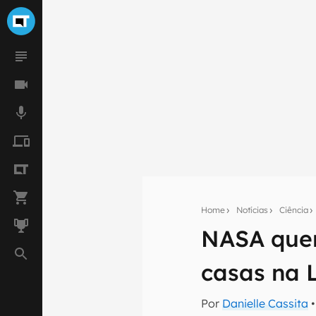
Home
Notícias
Ciência
Seu res
NASA quer
Assine a newsle
mão.
casas na 
E-mail
Por
Danielle Cassita
•