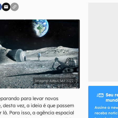
inscreva-se
li, aceito e concordo com os
Termos de Uso e Política de Privacidade do Ca
Airbus SAS 2022
Seu r
eparando para levar novos
mundo
 desta vez, a ideia é que passem
Assine a new
 lá. Para isso, a agência espacial
receba notíc