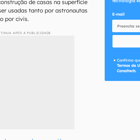
tecnologia e
construção de casas na superfície
ser usadas tanto por astronautas
E-mail
o por civis.
TINUA APÓS A PUBLICIDADE
Confirmo que
Termos de U
Canaltech.