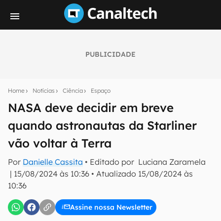
PUBLICIDADE
Seu resumo inteligente do mundo tech!
Assine a newsletter do Canaltech e receba
Home
Notícias
Ciência
Espaço
notícias e reviews sobre tecnologia em primeira
mão.
NASA deve decidir em breve
quando astronautas da Starliner
E-mail
vão voltar à Terra
Por
Danielle Cassita
• Editado por
Luciana Zaramela
inscreva-se
|
15/08/2024 às 10:36
•
Atualizado
15/08/2024 às
10:36
Confirmo que li, aceito e concordo com os
Termos de
Uso e Política de Privacidade do Canaltech.
Assine nossa Newsletter