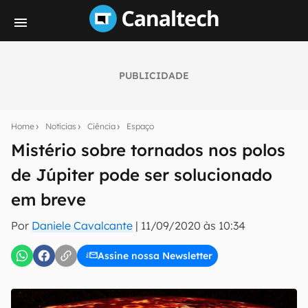
PUBLICIDADE
Seu resumo inteligente do mundo tech!
Assine a newsletter do Canaltech e receba
Home
Notícias
Ciência
Espaço
notícias e reviews sobre tecnologia em primeira
mão.
Mistério sobre tornados nos polos
de Júpiter pode ser solucionado
E-mail
em breve
Por
Daniele Cavalcante
|
11/09/2020 às 10:34
inscreva-se
Assine nossa Newsletter
Confirmo que li, aceito e concordo com os
Termos de
Uso e Política de Privacidade do Canaltech.