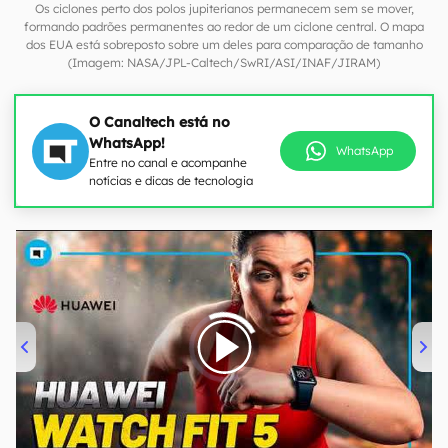
Os ciclones perto dos polos jupiterianos permanecem sem se mover,
formando padrões permanentes ao redor de um ciclone central. O mapa
dos EUA está sobreposto sobre um deles para comparação de tamanho
(Imagem: NASA/JPL-Caltech/SwRI/ASI/INAF/JIRAM)
O Canaltech está no
WhatsApp!
WhatsApp
Entre no canal e acompanhe
notícias e dicas de tecnologia
00:00
/
04:51