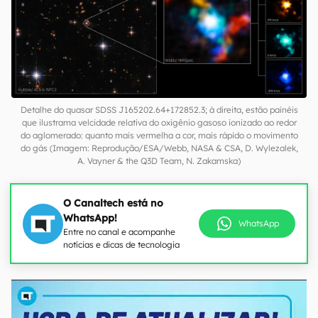
Detalhe do quasar SDSS J165202.64+172852.3; à direita, estão painéis
que ilustrama velcidade relativa do oxigênio gasoso ionizado ao redor
do aglomerado: quanto mais vermelha a cor, mais rápido o movimento
do gás (Imagem: Reprodução/ESA/Webb, NASA & CSA, D. Wylezalek,
A. Vayner & the Q3D Team, N. Zakamska)
O Canaltech está no
WhatsApp!
WhatsApp
Entre no canal e acompanhe
notícias e dicas de tecnologia