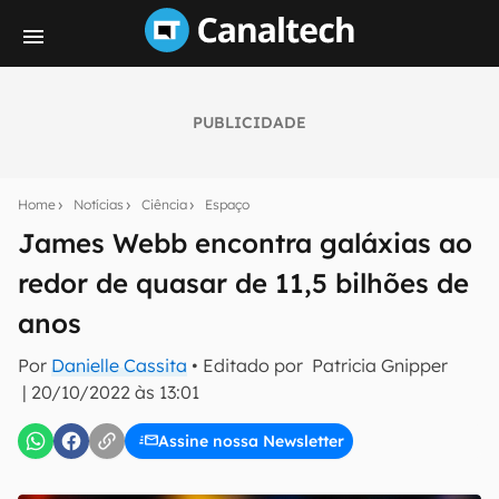
PUBLICIDADE
Seu resumo inteligente do mundo tech!
Assine a newsletter do Canaltech e receba
Home
Notícias
Ciência
Espaço
notícias e reviews sobre tecnologia em primeira
mão.
James Webb encontra galáxias ao
redor de quasar de 11,5 bilhões de
E-mail
anos
Por
Danielle Cassita
• Editado por
Patricia Gnipper
inscreva-se
|
20/10/2022 às 13:01
Assine nossa Newsletter
Confirmo que li, aceito e concordo com os
Termos de
Uso e Política de Privacidade do Canaltech.