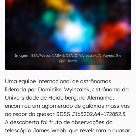
ESA/Webb, NASA & CSA, D. Wylezalek, A. Vayner, the
Q3D Team
Uma equipe internacional de astrônomos
liderada por Dominika Wylezalek, astrônoma da
Universidade de Heidelberg, na Alemanha,
encontrou um aglomerado de galáxias massivas
ao redor do quasar SDSS J165202.64+172852.3.
A descoberta foi fruto de observações do
telescópio James Webb, que revelaram o quasar