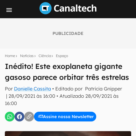
PUBLICIDADE
Seu resumo inteligente do mundo tech!
Assine a newsletter do Canaltech e receba
Home
Notícias
Ciência
Espaço
notícias e reviews sobre tecnologia em primeira
mão.
Inédito! Este exoplaneta gigante
gasoso parece orbitar três estrelas
E-mail
Por
Danielle Cassita
• Editado por
Patricia Gnipper
|
28/09/2021 às 16:00
•
Atualizado
28/09/2021 às
16:00
inscreva-se
Assine nossa Newsletter
Confirmo que li, aceito e concordo com os
Termos de
Uso e Política de Privacidade do Canaltech.