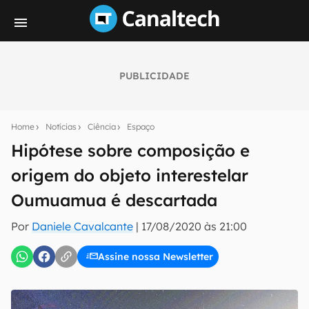
PUBLICIDADE
Seu resumo inteligente do mundo tech!
Assine a newsletter do Canaltech e receba
Home
Notícias
Ciência
Espaço
notícias e reviews sobre tecnologia em primeira
mão.
Hipótese sobre composição e
origem do objeto interestelar
E-mail
Oumuamua é descartada
Por
Daniele Cavalcante
|
17/08/2020 às 21:00
inscreva-se
Assine nossa Newsletter
Confirmo que li, aceito e concordo com os
Termos de
Uso e Política de Privacidade do Canaltech.