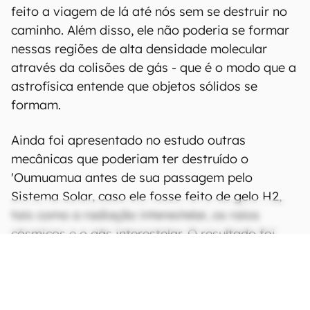
feito a viagem de lá até nós sem se destruir no
caminho. Além disso, ele não poderia se formar
nessas regiões de alta densidade molecular
através da colisões de gás - que é o modo que a
astrofísica entende que objetos sólidos se
formam.
Ainda foi apresentado no estudo outras
mecânicas que poderiam ter destruído o
'Oumuamua antes de sua passagem pelo
Sistema Solar, caso ele fosse feito de gelo H2,
tais como a radiação interestelar, os raios
cósmicos e o gás interestelar. O resultado foi
descartar a hipótese de que objeto veio de uma
GMC.
CONTINUA APÓS A PUBLICIDADE