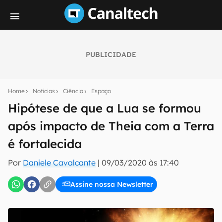
PUBLICIDADE
Seu resumo inteligente do mundo tech!
Assine a newsletter do Canaltech e receba
Home
Notícias
Ciência
Espaço
notícias e reviews sobre tecnologia em primeira
mão.
Hipótese de que a Lua se formou
após impacto de Theia com a Terra
E-mail
é fortalecida
Por
Daniele Cavalcante
|
09/03/2020 às 17:40
inscreva-se
Assine nossa Newsletter
Confirmo que li, aceito e concordo com os
Termos de
Uso e Política de Privacidade do Canaltech.