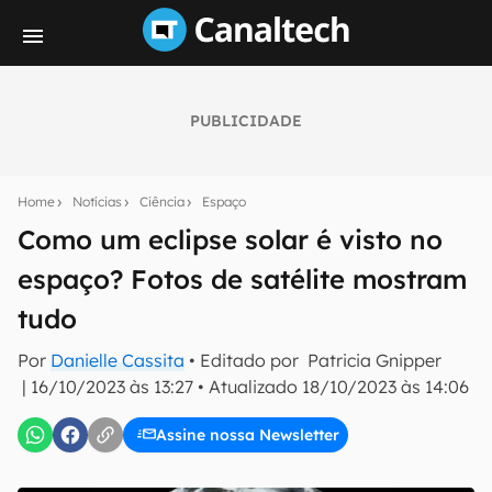
PUBLICIDADE
Seu resumo inteligente do mundo tech!
Assine a newsletter do Canaltech e receba
Home
Notícias
Ciência
Espaço
notícias e reviews sobre tecnologia em primeira
mão.
Como um eclipse solar é visto no
espaço? Fotos de satélite mostram
E-mail
tudo
Por
Danielle Cassita
• Editado por
Patricia Gnipper
inscreva-se
|
16/10/2023 às 13:27
•
Atualizado
18/10/2023 às 14:06
Assine nossa Newsletter
Confirmo que li, aceito e concordo com os
Termos de
Uso e Política de Privacidade do Canaltech.