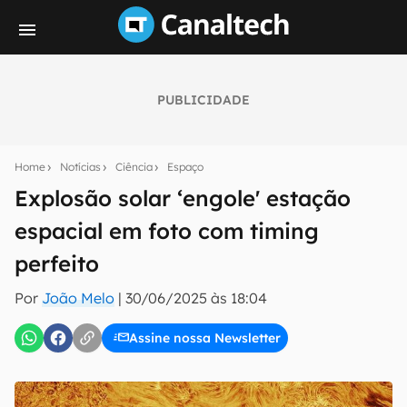
PUBLICIDADE
Seu resumo inteligente do mundo tech!
Assine a newsletter do Canaltech e receba
Home
Notícias
Ciência
Espaço
notícias e reviews sobre tecnologia em primeira
mão.
Explosão solar ‘engole' estação
espacial em foto com timing
E-mail
perfeito
Por
João Melo
|
30/06/2025 às 18:04
inscreva-se
Assine nossa Newsletter
Confirmo que li, aceito e concordo com os
Termos de
Uso e Política de Privacidade do Canaltech.