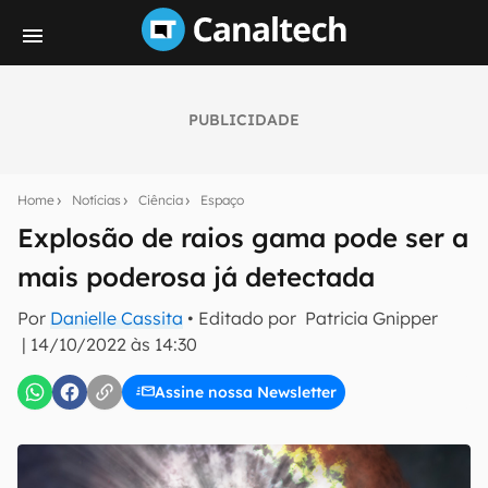
PUBLICIDADE
Seu resumo inteligente do mundo tech!
Assine a newsletter do Canaltech e receba
Home
Notícias
Ciência
Espaço
notícias e reviews sobre tecnologia em primeira
mão.
Explosão de raios gama pode ser a
mais poderosa já detectada
E-mail
Por
Danielle Cassita
• Editado por
Patricia Gnipper
|
14/10/2022 às 14:30
inscreva-se
Assine nossa Newsletter
Confirmo que li, aceito e concordo com os
Termos de
Uso e Política de Privacidade do Canaltech.