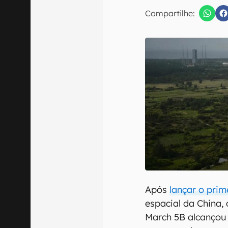
E-mail
Compartilhe:
Confirmo que 
Após
lançar o pri
espacial da China,
March 5B alcançou a