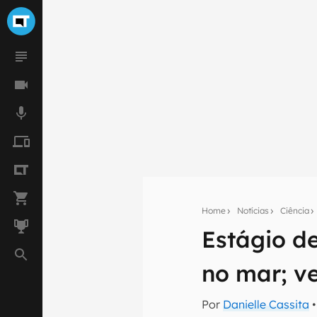
Home
Notícias
Ciência
Estágio de
Seu res
no mar; ve
Assine a newsle
mão.
Por
Danielle Cassita
•