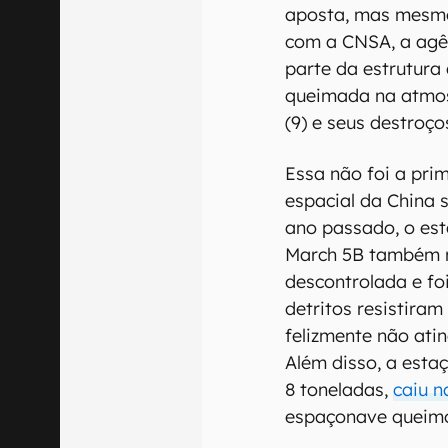
aposta, mas mesmo
com a CNSA, a agên
parte da estrutura
queimada na atmos
(9) e seus destroço
Essa não foi a pri
espacial da China s
ano passado, o est
March 5B também r
descontrolada e fo
detritos resistira
felizmente não ati
Além disso, a esta
8 toneladas,
caiu n
espaçonave queimo