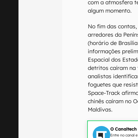
com a atmosfera te
algum momento.
No fim das contas,
arredores da Penín
(horário de Brasíli
informações prelim
Espacial dos Estad
detritos caíram na 
analistas identifi
foguetes que resist
Space-Track afirmo
chinês caíram no O
Maldivas.
O Canaltech
Entre no canal 