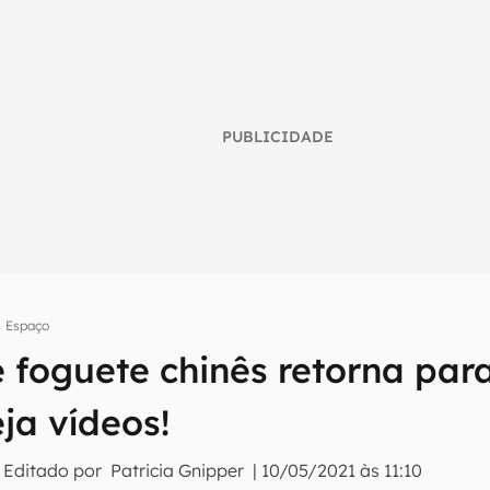
PUBLICIDADE
Espaço
 foguete chinês retorna para
umo inteligente do mundo tech!
ja vídeos!
tter do Canaltech e receba notícias e reviews sobre tecnologia 
 Editado por
Patricia Gnipper
|
10/05/2021 às 11:10