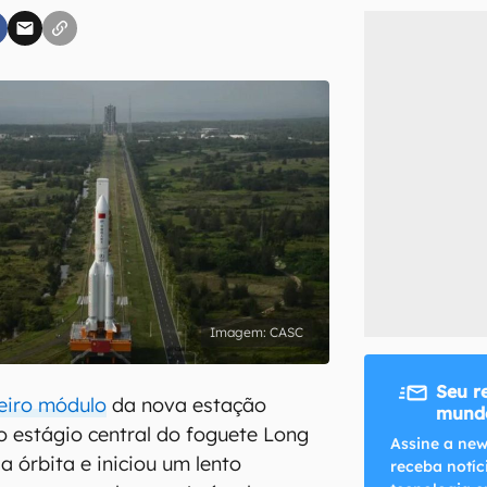
inscreva-se
li, aceito e concordo com os
Termos de Uso e Política de Privacidade do Ca
CASC
Seu r
meiro módulo
da nova estação
mundo
 o estágio central do foguete Long
Assine a new
 órbita e iniciou um lento
receba notíc