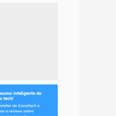
naltech.
esumo inteligente do
 tech!
sletter do Canaltech e
ias e reviews sobre