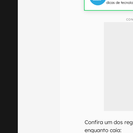
dicas de tecnol
CON
Confira um dos re
enquanto caía: