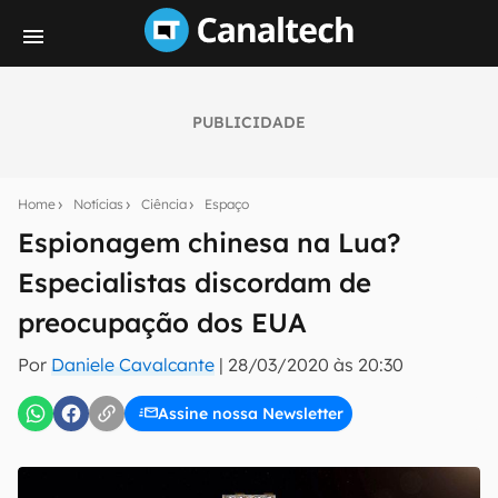
PUBLICIDADE
Seu resumo inteligente do mundo tech!
Assine a newsletter do Canaltech e receba
Home
Notícias
Ciência
Espaço
notícias e reviews sobre tecnologia em primeira
mão.
Espionagem chinesa na Lua?
Especialistas discordam de
E-mail
preocupação dos EUA
Por
Daniele Cavalcante
|
28/03/2020 às 20:30
inscreva-se
Assine nossa Newsletter
Confirmo que li, aceito e concordo com os
Termos de
Uso e Política de Privacidade do Canaltech.