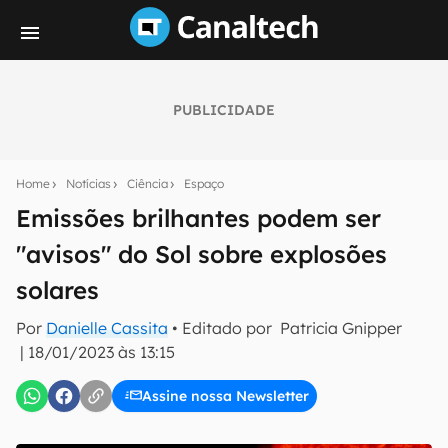
PUBLICIDADE
Seu resumo inteligente do mundo tech!
Assine a newsletter do Canaltech e receba
Home
Notícias
Ciência
Espaço
notícias e reviews sobre tecnologia em primeira
mão.
Emissões brilhantes podem ser
"avisos" do Sol sobre explosões
E-mail
solares
Por
Danielle Cassita
• Editado por
Patricia Gnipper
inscreva-se
|
18/01/2023 às 13:15
Assine nossa Newsletter
Confirmo que li, aceito e concordo com os
Termos de
Uso e Política de Privacidade do Canaltech.