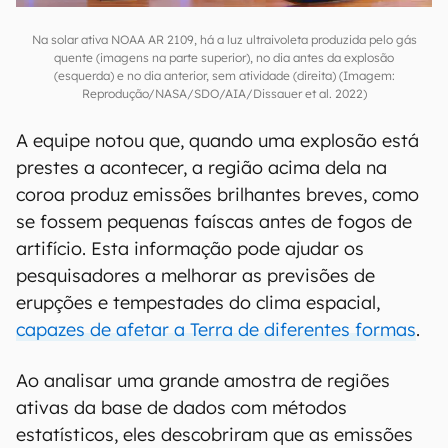
Na solar ativa NOAA AR 2109, há a luz ultraivoleta produzida pelo gás
quente (imagens na parte superior), no dia antes da explosão
(esquerda) e no dia anterior, sem atividade (direita) (Imagem:
Reprodução/NASA/SDO/AIA/Dissauer et al. 2022)
A equipe notou que, quando uma explosão está
prestes a acontecer, a região acima dela na
coroa produz emissões brilhantes breves, como
se fossem pequenas faíscas antes de fogos de
artifício. Esta informação pode ajudar os
pesquisadores a melhorar as previsões de
erupções e tempestades do clima espacial,
capazes de afetar a Terra de diferentes formas
.
Ao analisar uma grande amostra de regiões
ativas da base de dados com métodos
estatísticos, eles descobriram que as emissões