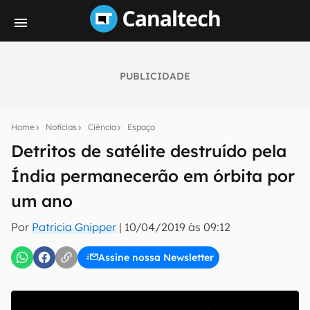
PUBLICIDADE
Seu resumo inteligente do mundo tech!
Assine a newsletter do Canaltech e receba
Home
Notícias
Ciência
Espaço
notícias e reviews sobre tecnologia em primeira
mão.
Detritos de satélite destruído pela
Índia permanecerão em órbita por
E-mail
um ano
Por
Patricia Gnipper
|
10/04/2019 às 09:12
inscreva-se
Assine nossa Newsletter
Confirmo que li, aceito e concordo com os
Termos de
Uso e Política de Privacidade do Canaltech.