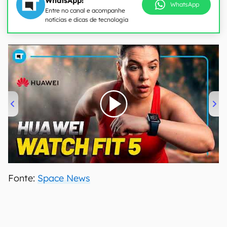
WhatsApp!
WhatsApp
Entre no canal e acompanhe
notícias e dicas de tecnologia
00:00
/
04:51
Fonte:
Space News