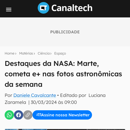
PUBLICIDADE
Seu resumo inteligente do mundo tech!
Assine a newsletter do Canaltech e receba
Home
Matérias
Ciência
Espaço
notícias e reviews sobre tecnologia em primeira
mão.
Destaques da NASA: Marte,
cometa e+ nas fotos astronômicas
E-mail
da semana
Por
Daniele Cavalcante
• Editado por
Luciana
inscreva-se
Zaramela
|
30/03/2024 às 09:00
Assine nossa Newsletter
Confirmo que li, aceito e concordo com os
Termos de
Uso e Política de Privacidade do Canaltech.