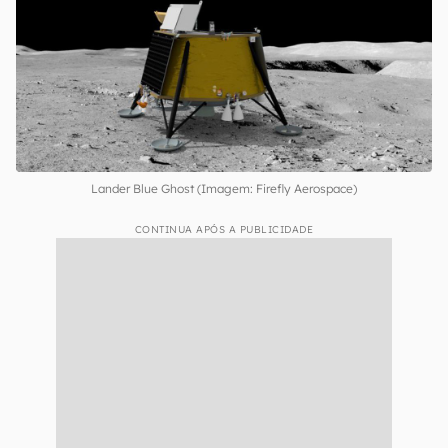
é o
lander Blue Ghost
, da Firefly Aeroespace,
que vai ser enviado em uma missão de 60 dias
com destino à bacia Mare Crisium. Se tudo
correr bem, o lander deve passar duas
conduzindo atividades científicas por lá.
Lander Blue Ghost (Imagem: Firefly Aerospace)