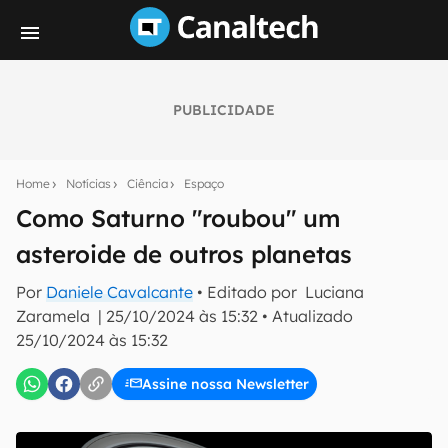
PUBLICIDADE
Seu resumo inteligente do mundo tech!
Assine a newsletter do Canaltech e receba
Home
Notícias
Ciência
Espaço
notícias e reviews sobre tecnologia em primeira
mão.
Como Saturno "roubou" um
asteroide de outros planetas
E-mail
Por
Daniele Cavalcante
• Editado por
Luciana
Zaramela
|
25/10/2024 às 15:32
•
Atualizado
25/10/2024 às 15:32
inscreva-se
Assine nossa Newsletter
Confirmo que li, aceito e concordo com os
Termos de
Uso e Política de Privacidade do Canaltech.