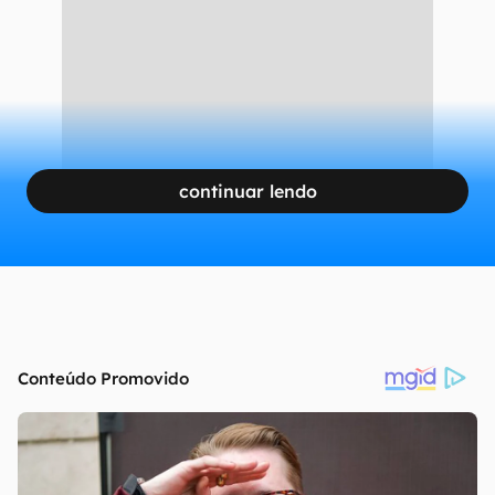
ele realmente compartilha a órbita do gigante
gasoso.
CONTINUA APÓS A PUBLICIDADE
continuar lendo