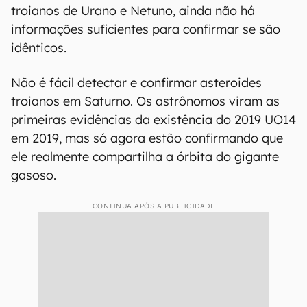
Animação do movimento dos planetas internos e dos dois grupos de
asteroides troianos de Júpiter (Imagem: Astronomical Institute of
CAS/Petr Scheirich)
Segundo os autores da descoberta, o asteroide
estava "saltando" gravitacionalmente entre
Netuno e Urano até ser capturado por Saturno.
Embora o 2019 UO14 seja semelhante a alguns
troianos de Urano e Netuno, ainda não há
informações suficientes para confirmar se são
idênticos.
Não é fácil detectar e confirmar asteroides
troianos em Saturno. Os astrônomos viram as
primeiras evidências da existência do 2019 UO14
em 2019, mas só agora estão confirmando que