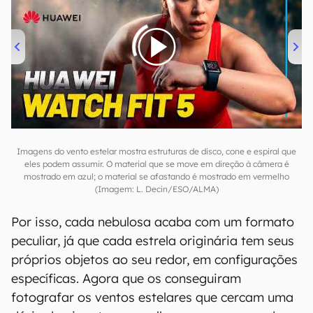
00:00
/
04:51
Imagens do vento estelar mostra estruturas de disco, cone e espiral que
eles podem assumir. O material que se move em direção à câmera é
mostrado em azul; o material se afastando é mostrado em vermelho
(Imagem: L. Decin/ESO/ALMA)
Por isso, cada nebulosa acaba com um formato
peculiar, já que cada estrela originária tem seus
próprios objetos ao seu redor, em configurações
específicas. Agora que os conseguiram
fotografar os ventos estelares que cercam uma