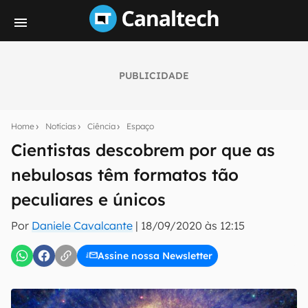
PUBLICIDADE
Seu resumo inteligente do mundo tech!
Assine a newsletter do Canaltech e receba
Home
Notícias
Ciência
Espaço
notícias e reviews sobre tecnologia em primeira
mão.
Cientistas descobrem por que as
nebulosas têm formatos tão
E-mail
peculiares e únicos
Por
Daniele Cavalcante
|
18/09/2020 às 12:15
inscreva-se
Assine nossa Newsletter
Confirmo que li, aceito e concordo com os
Termos de
Uso e Política de Privacidade do Canaltech.