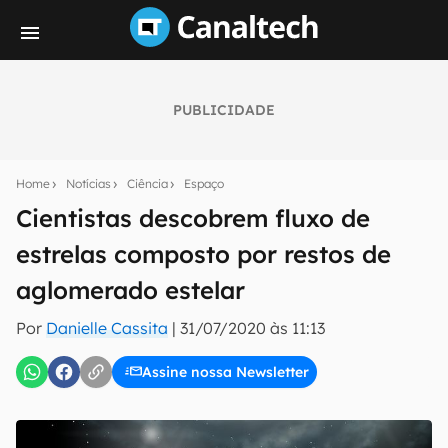
PUBLICIDADE
Seu resumo inteligente do mundo tech!
Assine a newsletter do Canaltech e receba
Home
Notícias
Ciência
Espaço
notícias e reviews sobre tecnologia em primeira
mão.
Cientistas descobrem fluxo de
estrelas composto por restos de
E-mail
aglomerado estelar
Por
Danielle Cassita
|
31/07/2020 às 11:13
inscreva-se
Assine nossa Newsletter
Confirmo que li, aceito e concordo com os
Termos de
Uso e Política de Privacidade do Canaltech.