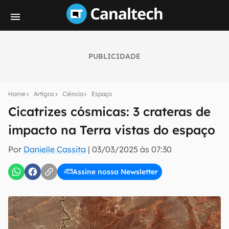
PUBLICIDADE
Seu resumo inteligente do mundo tech!
Assine a newsletter do Canaltech e receba
Home
Artigos
Ciência
Espaço
notícias e reviews sobre tecnologia em primeira
mão.
Cicatrizes cósmicas: 3 crateras de
impacto na Terra vistas do espaço
E-mail
Por
Danielle Cassita
|
03/03/2025 às 07:30
Assine nossa Newsletter
inscreva-se
Confirmo que li, aceito e concordo com os
Termos de
Uso e Política de Privacidade do Canaltech.