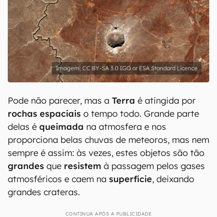
CC BY-SA 3.0 IGO or ESA Standard Licence
Pode não parecer, mas a
Terra
é atingida por
rochas espaciais
o tempo todo. Grande parte
delas é
queimada
na atmosfera e nos
proporciona belas chuvas de meteoros, mas nem
sempre é assim: às vezes, estes objetos são tão
grandes
que
resistem
à passagem pelos gases
atmosféricos e caem na
superfície
, deixando
grandes crateras.
CONTINUA APÓS A PUBLICIDADE