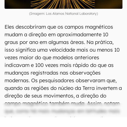
(Imagem: Los Alamos National Laboratory)
Eles descobriram que os campos magnéticos
mudam a direção em aproximadamente 10
graus por ano em algumas áreas. Na prática,
isso significa uma velocidade mais ou menos 10
vezes maior do que modelos anteriores
indicavam e 100 vezes mais rápido do que as
mudanças registradas nas observações
modernas. Os pesquisadores observaram que,
quando as regiões do núcleo da Terra invertem a
direção de seus movimentos, a direção do
campo magnético também muda. Assim, notam
que, como há mais mudanças em latitudes mais
baixas, vale a pena observá-las com mais
cuidado em estudos futuros.