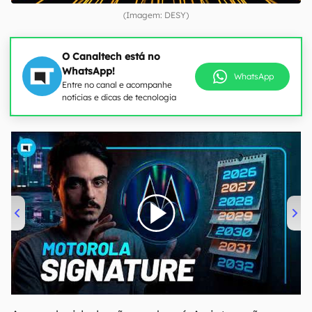
(Imagem: DESY)
O Canaltech está no
WhatsApp!
WhatsApp
Entre no canal e acompanhe
notícias e dicas de tecnologia
00:00
/
20:46