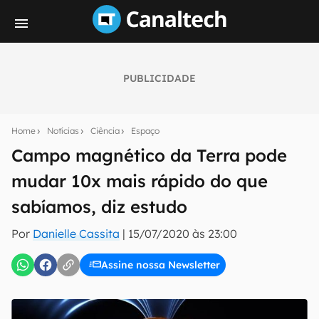
PUBLICIDADE
Seu resumo inteligente do mundo tech!
Assine a newsletter do Canaltech e receba
Home
Notícias
Ciência
Espaço
notícias e reviews sobre tecnologia em primeira
mão.
Campo magnético da Terra pode
mudar 10x mais rápido do que
E-mail
sabíamos, diz estudo
Por
Danielle Cassita
|
15/07/2020 às 23:00
inscreva-se
Assine nossa Newsletter
Confirmo que li, aceito e concordo com os
Termos de
Uso e Política de Privacidade do Canaltech.