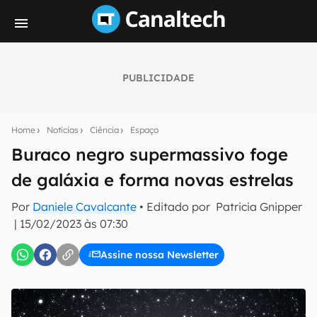
PUBLICIDADE
Seu resumo inteligente do mundo tech!
Assine a newsletter do Canaltech e receba
Home
Notícias
Ciência
Espaço
notícias e reviews sobre tecnologia em primeira
mão.
Buraco negro supermassivo foge
de galáxia e forma novas estrelas
E-mail
Por
Daniele Cavalcante
• Editado por
Patricia Gnipper
|
15/02/2023 às 07:30
inscreva-se
Assine nossa Newsletter
Confirmo que li, aceito e concordo com os
Termos de
Uso e Política de Privacidade do Canaltech.