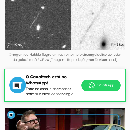
Imagem do Hubble flagra um rastro no meio circungaláctico ao redor
da galáxia anã RCP 28 (Imagem: Reprodução/van Dokkum et al)
O Canaltech está no
WhatsApp!
WhatsApp
Entre no canal e acompanhe
notícias e dicas de tecnologia