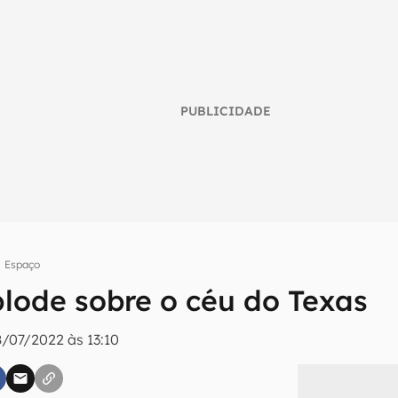
PUBLICIDADE
Espaço
plode sobre o céu do Texas
umo inteligente do mundo tech!
8/07/2022 às 13:10
tter do Canaltech e receba notícias e reviews sobre tecnologia 