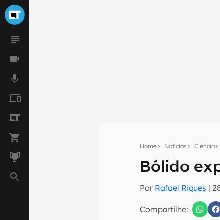
Home
Notícias
Ciência
Bólido ex
Seu res
Por
Rafael Rigues
|
2
Assine a newsle
mão.
Compartilhe: