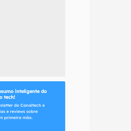
naltech.
esumo inteligente do
 tech!
sletter do Canaltech e
ias e reviews sobre
m primeira mão.