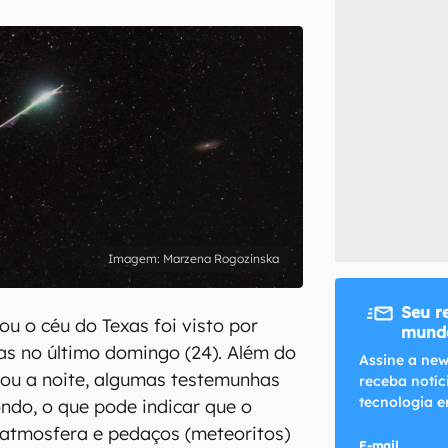
inscreva-se
li, aceito e concordo com os
Termos de Uso e Política de Privacidade do Ca
Marzena Rogozinska
Seu r
ou o céu do Texas foi visto por
mundo
s no último domingo (24). Além do
Assine a new
ou a noite, algumas testemunhas
receba notíc
tecnologia e
ndo, o que pode indicar que o
 atmosfera e pedaços (meteoritos)
E-mail