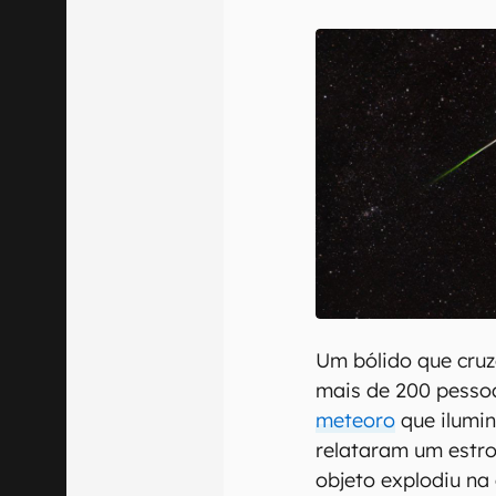
E-mail
Confirmo que 
Um bólido que cruz
mais de 200 pessoa
meteoro
que ilumin
relataram um estro
objeto explodiu na