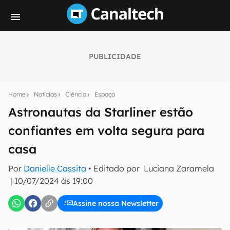
PUBLICIDADE
Seu resumo inteligente do mundo tech!
Assine a newsletter do Canaltech e receba
Home
Notícias
Ciência
Espaço
notícias e reviews sobre tecnologia em primeira
mão.
Astronautas da Starliner estão
confiantes em volta segura para
E-mail
casa
Por
Danielle Cassita
• Editado por
Luciana Zaramela
inscreva-se
|
10/07/2024 às 19:00
Assine nossa Newsletter
Confirmo que li, aceito e concordo com os
Termos de
Uso e Política de Privacidade do Canaltech.