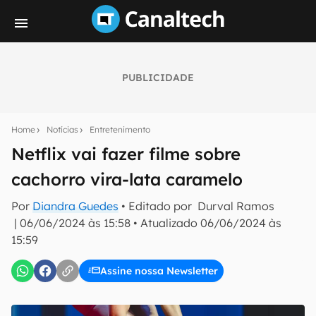
PUBLICIDADE
Seu resumo inteligente do mundo tech!
Assine a newsletter do Canaltech e receba
Home
Notícias
Entretenimento
notícias e reviews sobre tecnologia em primeira
mão.
Netflix vai fazer filme sobre
cachorro vira-lata caramelo
E-mail
Por
Diandra Guedes
• Editado por
Durval Ramos
|
06/06/2024 às 15:58
•
Atualizado
06/06/2024 às
15:59
inscreva-se
Assine nossa Newsletter
Confirmo que li, aceito e concordo com os
Termos de
Uso e Política de Privacidade do Canaltech.