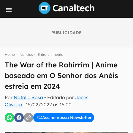
PUBLICIDADE
Seu resumo inteligente do mundo tech!
Assine a newsletter do Canaltech e receba
Home
Notícias
Entretenimento
notícias e reviews sobre tecnologia em primeira
mão.
The War of the Rohirrim | Anime
baseado em O Senhor dos Anéis
E-mail
estreia em 2024
Por
Natalie Rosa
• Editado por
Jones
inscreva-se
Oliveira
|
15/02/2022 às 15:00
Assine nossa Newsletter
Confirmo que li, aceito e concordo com os
Termos de
Uso e Política de Privacidade do Canaltech.