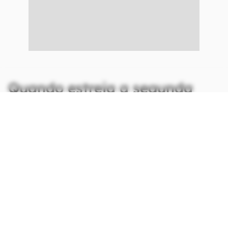
Quando estreia a segunda
temporada de Gen V?
A segunda temporada de
Gen V
estreia no
Prime Video nesta quarta-feira (17) com o
lançamento dos três primeiros episódios. O
restante dos capítulos serão lançados
semanalmente no streaming.
Leia também: