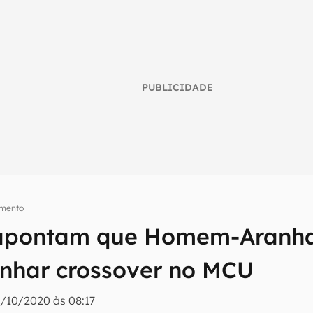
PUBLICIDADE
imento
apontam que Homem-Aranha
umo inteligente do mundo tech!
nhar crossover no MCU
tter do Canaltech e receba notícias e reviews sobre tecnologia 
6/10/2020 às 08:17