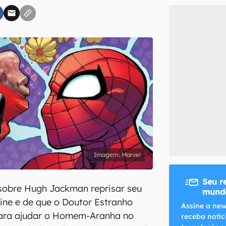
inscreva-se
li, aceito e concordo com os
Termos de Uso e Política de Privacidade do Ca
Marvel
Seu r
sobre Hugh Jackman reprisar seu
mundo
ine e de que o Doutor Estranho
Assine a new
ara ajudar o Homem-Aranha no
receba notíc