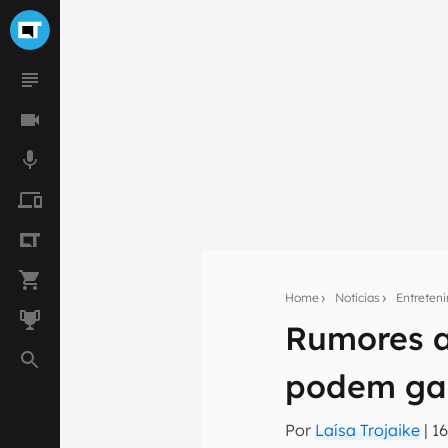
Home
Notícias
Entreten
Rumores 
Seu res
podem ga
Assine a newsle
mão.
Por
Laísa Trojaike
|
1