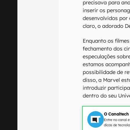
precisava para ana
inserir os person
desenvolvidos por 
claro, o adorado D
Enquanto os filme
fechamento dos cin
especulações sobre
estamos acompanha
possibilidade de 
disso, a Marvel es
introduzir particip
dentro do seu Univ
O Canaltech
Entre no canal 
dicas de tecnol