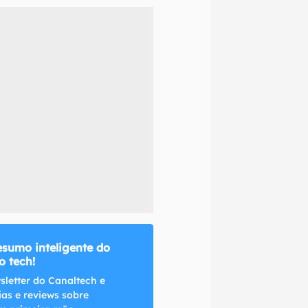
naltech.
esumo inteligente do
 tech!
sletter do Canaltech e
ias e reviews sobre