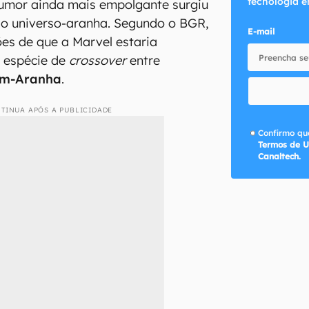
tecnologia e
 rumor ainda mais empolgante surgiu
 o universo-aranha. Segundo o BGR,
E-mail
es de que a Marvel estaria
a espécie de
crossover
entre
m-Aranha
.
TINUA APÓS A PUBLICIDADE
Confirmo que
Termos de U
Canaltech.