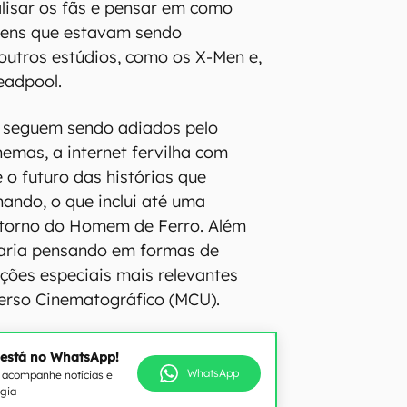
lisar os fãs e pensar em como
agens que estavam sendo
outros estúdios, como os X-Men e,
eadpool.
s seguem sendo adiados pelo
emas, a internet fervilha com
 o futuro das histórias que
ndo, o que inclui até uma
retorno do Homem de Ferro. Além
taria pensando em formas de
ações especiais mais relevantes
erso Cinematográfico (MCU).
 está no WhatsApp!
WhatsApp
e acompanhe notícias e
ogia