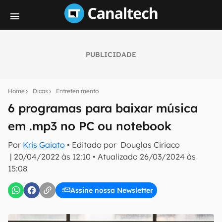
PUBLICIDADE
Seu resumo inteligente do mundo tech!
Assine a newsletter do Canaltech e receba
Home
Dicas
Entretenimento
notícias e reviews sobre tecnologia em primeira
mão.
6 programas para baixar música
em .mp3 no PC ou notebook
E-mail
Por
Kris Gaiato
• Editado por
Douglas Ciriaco
|
20/04/2022 às 12:10
•
Atualizado
26/03/2024 às
15:08
inscreva-se
Assine nossa Newsletter
Confirmo que li, aceito e concordo com os
Termos de
Uso e Política de Privacidade do Canaltech.