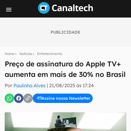
PUBLICIDADE
Seu resumo inteligente do mundo tech!
Assine a newsletter do Canaltech e receba
Home
Notícias
Entretenimento
notícias e reviews sobre tecnologia em primeira
mão.
Preço de assinatura do Apple TV+
aumenta em mais de 30% no Brasil
E-mail
Por
Paulinha Alves
|
21/08/2025 às 17:24
Assine nossa Newsletter
inscreva-se
Confirmo que li, aceito e concordo com os
Termos de
Uso e Política de Privacidade do Canaltech.