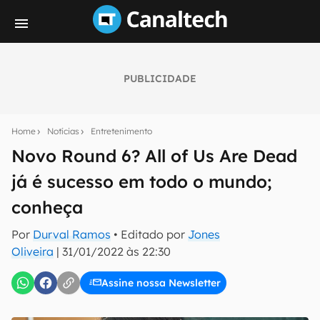
PUBLICIDADE
Seu resumo inteligente do mundo tech!
Assine a newsletter do Canaltech e receba
Home
Notícias
Entretenimento
notícias e reviews sobre tecnologia em primeira
mão.
Novo Round 6? All of Us Are Dead
já é sucesso em todo o mundo;
E-mail
conheça
Por
Durval Ramos
• Editado por
Jones
inscreva-se
Oliveira
|
31/01/2022 às 22:30
Assine nossa Newsletter
Confirmo que li, aceito e concordo com os
Termos de
Uso e Política de Privacidade do Canaltech.