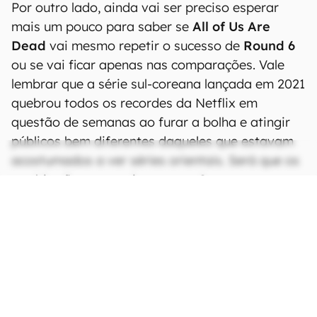
Por outro lado, ainda vai ser preciso esperar
mais um pouco para saber se
All of Us Are
Dead
vai mesmo repetir o sucesso de
Round 6
ou se vai ficar apenas nas comparações. Vale
lembrar que a série sul-coreana lançada em 2021
quebrou todos os recordes da Netflix em
questão de semanas ao furar a bolha e atingir
públicos bem diferentes daqueles que estavam
acostumados a ver séries orientais. Será que os
zumbis vão conseguir o mesmo?
All of Us Are Dead
está
disponível na Netflix
.
Fonte:
GamesRadar