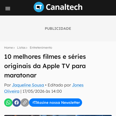
PUBLICIDADE
Seu resumo inteligente do mundo tech!
Assine a newsletter do Canaltech e receba
Home
Listas
Entretenimento
notícias e reviews sobre tecnologia em primeira
mão.
10 melhores filmes e séries
originais da Apple TV para
E-mail
maratonar
Por
Jaqueline Sousa
• Editado por
Jones
inscreva-se
Oliveira
|
17/05/2026 às 14:00
Assine nossa Newsletter
Confirmo que li, aceito e concordo com os
Termos de
Uso e Política de Privacidade do Canaltech.