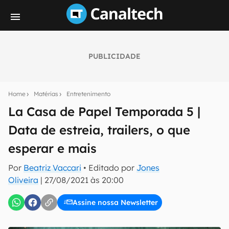
PUBLICIDADE
Seu resumo inteligente do mundo tech!
Assine a newsletter do Canaltech e receba
Home
Matérias
Entretenimento
notícias e reviews sobre tecnologia em primeira
mão.
La Casa de Papel Temporada 5 |
Data de estreia, trailers, o que
E-mail
esperar e mais
Por
Beatriz Vaccari
• Editado por
Jones
inscreva-se
Oliveira
|
27/08/2021 às 20:00
Assine nossa Newsletter
Confirmo que li, aceito e concordo com os
Termos de
Uso e Política de Privacidade do Canaltech.