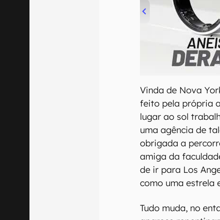
00:00
/
21:11
Vinda de Nova Yor
feito pela própria
lugar ao sol traba
uma agência de tal
obrigada a percorr
amiga da faculdade,
de ir para Los Ang
como uma estrela e
Tudo muda, no enta