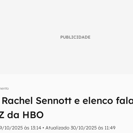
PUBLICIDADE
mento
: Rachel Sennott e elenco fa
umo inteligente do mundo tech!
 Z da HBO
tter do Canaltech e receba notícias e reviews sobre tecnologia 
9/10/2025 às 13:14
•
Atualizado
30/10/2025 às 11:49