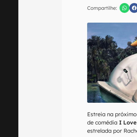
E-mail
Compartilhe:
Confirmo que 
Estreia na próxim
de comédia
I Love
estrelada por Rach