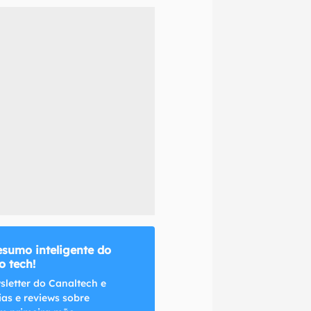
naltech.
esumo inteligente do
 tech!
sletter do Canaltech e
ias e reviews sobre