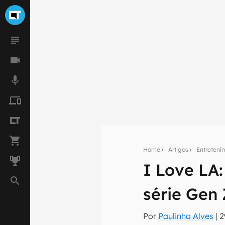
Home
Artigos
Entreteni
I Love LA
Seu res
série Gen
Assine a newsle
mão.
Por
Paulinha Alves
|
2