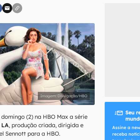
inscreva-se
li, aceito e concordo com os
Termos de Uso e Política de Privacidade do Ca
Divulgação/HBO
Seu r
o domingo (2) na HBO Max a série
mundo
 LA
, produção criada, dirigida e
Assine a new
el Sennott para a HBO.
receba notíc