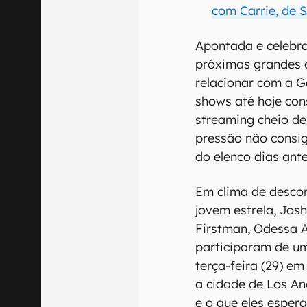
com Carrie, de S
Apontada e celebr
próximas grandes c
relacionar com a G
shows até hoje con
streaming cheio de
pressão não consig
do elenco dias ante
Em clima de desco
jovem estrela, Jos
Firstman, Odessa A
participaram de um
terça-feira (29) e
a cidade de Los A
e o que eles esper