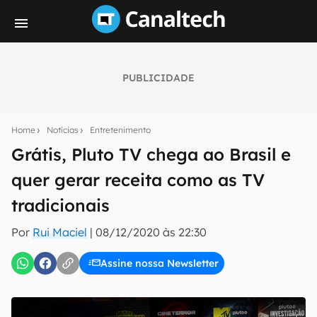
PUBLICIDADE
Seu resumo inteligente do mundo tech!
Assine a newsletter do Canaltech e receba
Home
Notícias
Entretenimento
notícias e reviews sobre tecnologia em primeira
mão.
Grátis, Pluto TV chega ao Brasil e
quer gerar receita como as TV
E-mail
tradicionais
Por
Rui Maciel
|
08/12/2020 às 22:30
inscreva-se
Assine nossa Newsletter
Confirmo que li, aceito e concordo com os
Termos de
Uso e Política de Privacidade do Canaltech.