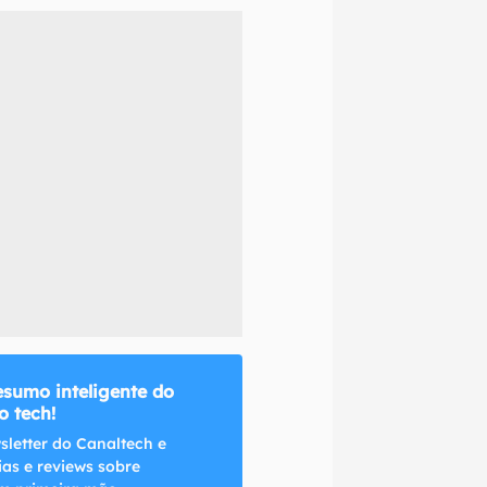
naltech.
esumo inteligente do
 tech!
sletter do Canaltech e
ias e reviews sobre