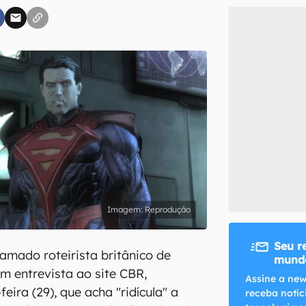
inscreva-se
li, aceito e concordo com os
Termos de Uso e Política de Privacidade do Ca
Reprodução
Seu r
lamado roteirista britânico de
mundo
em entrevista ao site CBR,
Assine a new
feira (29), que acha "ridícula" a
receba notíc