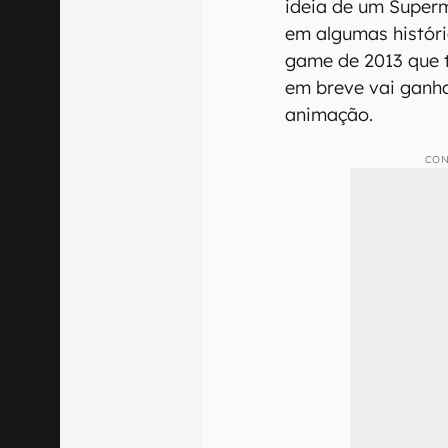
ideia de um Superm
em algumas histór
game de 2013 que 
em breve vai ganh
animação.
CON