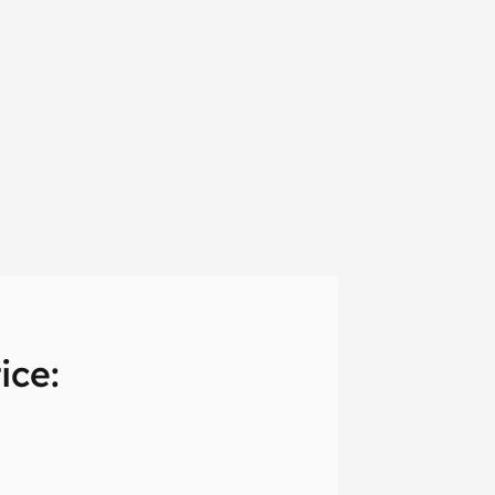
ice:
em primeira