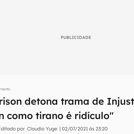
PUBLICIDADE
imento
ison detona trama de Injust
umo inteligente do mundo tech!
tter do Canaltech e receba notícias e reviews sobre tecnologia 
 como tirano é ridículo"
Editado por
Claudio Yuge
|
02/07/2021 às 23:20