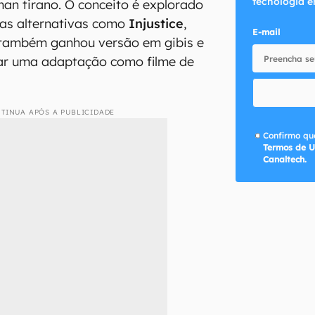
tecnologia e
an tirano. O conceito é explorado
ias alternativas como
Injustice
,
E-mail
também ganhou versão em gibis e
ar uma adaptação como filme de
TINUA APÓS A PUBLICIDADE
Confirmo que
Termos de U
Canaltech.