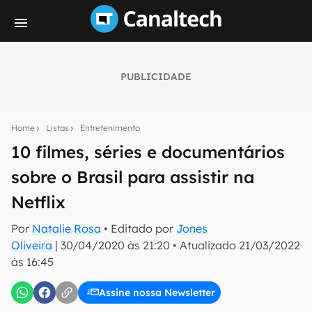
PUBLICIDADE
Seu resumo inteligente do mundo tech!
Assine a newsletter do Canaltech e receba
Home
Listas
Entretenimento
notícias e reviews sobre tecnologia em primeira
mão.
10 filmes, séries e documentários
sobre o Brasil para assistir na
E-mail
Netflix
Por
Natalie Rosa
• Editado por
Jones
inscreva-se
Oliveira
|
30/04/2020 às 21:20
•
Atualizado
21/03/2022
às 16:45
Confirmo que li, aceito e concordo com os
Termos de
Uso e Política de Privacidade do Canaltech.
Assine nossa Newsletter