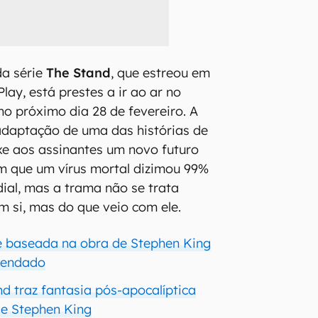
da série
The Stand
, que estreou em
ay, está prestes a ir ao ar no
no próximo dia 28 de fevereiro. A
adaptação de uma das histórias de
xe aos assinantes um novo futuro
m que um vírus mortal dizimou 99%
al, mas a trama não se trata
m si, mas do que veio com ele.
ie baseada na obra de Stephen King
egendado
and traz fantasia pós-apocalíptica
e Stephen King