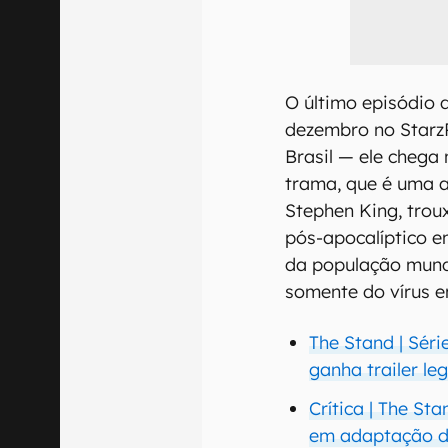
O último episódio 
dezembro no StarzPl
Brasil — ele chega 
trama, que é uma 
Stephen King, trou
pós-apocalíptico e
da população mundi
somente do vírus e
The Stand | Sér
ganha trailer l
Crítica | The St
em adaptação d