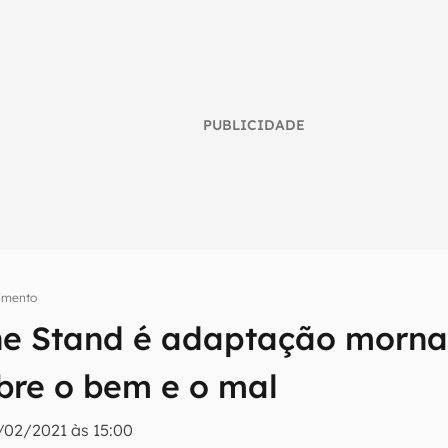
PUBLICIDADE
nimento
The Stand é adaptação morna
umo inteligente do mundo tech!
obre o bem e o mal
tter do Canaltech e receba notícias e reviews sobre tecnologia 
/02/2021 às 15:00