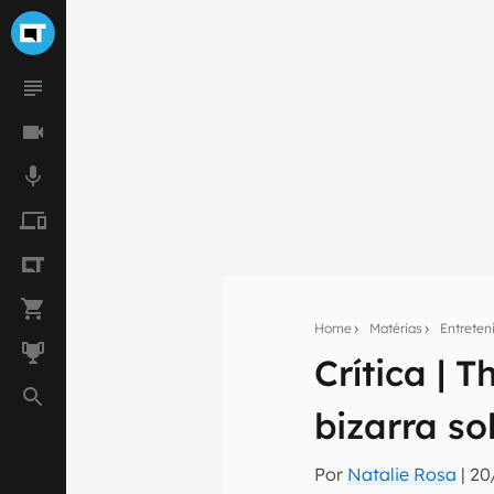
Home
Matérias
Entrete
Crítica | 
Seu res
bizarra s
Assine a newsle
mão.
Por
Natalie Rosa
|
20