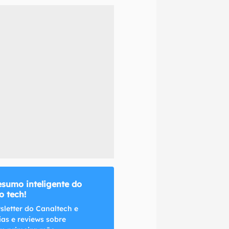
naltech.
esumo inteligente do
 tech!
sletter do Canaltech e
ias e reviews sobre