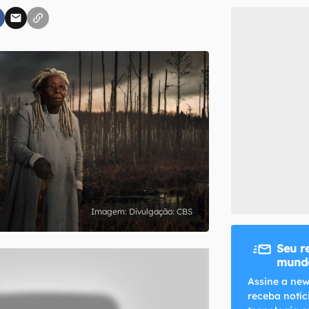
inscreva-se
li, aceito e concordo com os
Termos de Uso e Política de Privacidade do Ca
Divulgação: CBS
Seu r
mundo
Assine a new
receba notíc