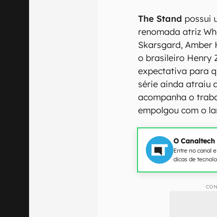
The Stand
possui 
renomada atriz Wh
Skarsgard, Amber H
o brasileiro Henry
expectativa para q
série ainda atraiu
acompanha o traba
empolgou com o l
O Canaltech
Entre no canal 
dicas de tecnol
CON