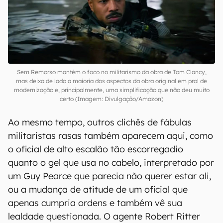
Sem Remorso mantém o foco no militarismo da obra de Tom Clancy,
mas deixa de lado a maioria dos aspectos da obra original em prol de
modernização e, principalmente, uma simplificação que não deu muito
certo (Imagem: Divulgação/Amazon)
Ao mesmo tempo, outros clichês de fábulas
militaristas rasas também aparecem aqui, como
o oficial de alto escalão tão escorregadio
quanto o gel que usa no cabelo, interpretado por
um Guy Pearce que parecia não querer estar ali,
ou a mudança de atitude de um oficial que
apenas cumpria ordens e também vê sua
lealdade questionada. O agente Robert Ritter