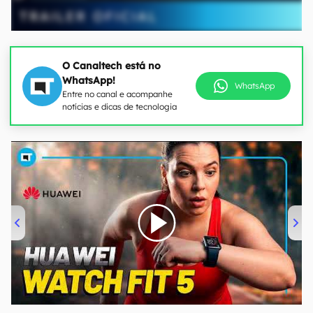
O Canaltech está no
WhatsApp!
WhatsApp
Entre no canal e acompanhe
notícias e dicas de tecnologia
00:00
/
04:51