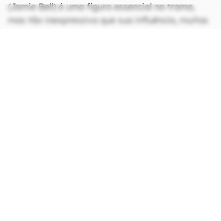
(Jamie Bell) é uma figura essencial na trama,
mas tão inexpressiva que sua influência, muitas
vezes, nem parece ser sentida, mas sim, que os
eventos do enredo estão simplesmente
acontecendo diante dos nossos olhos.
Sem Remorso
acaba chamando mais a atenção
pelas grandes e intensas cenas de ação,
viscerais e realistas como manda o figurino da
obra de Clancy, do que pelo seu enredo que
tenta ter viradas e plot twists, misturando
guerra e espionagem. Jordan carrega o longa
nas costas, mas mesmo toda a força e
habilidade de seu personagem é pouca para
sustentar um argumento que não faz a menor
questão de ser coerente e profundo.