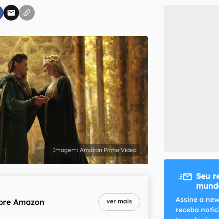
inscreva-se
li, aceito e concordo com os
Termos de Uso e Política de Privacidade do Ca
Amazon Prime Video
Seu r
mundo
Assine a new
bre
Amazon
ver mais
receba notíc