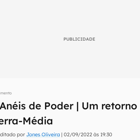
PUBLICIDADE
nimento
 Anéis de Poder | Um retorn
umo inteligente do mundo tech!
Terra-Média
tter do Canaltech e receba notícias e reviews sobre tecnologia 
Editado por
Jones Oliveira
|
02/09/2022 às 19:30