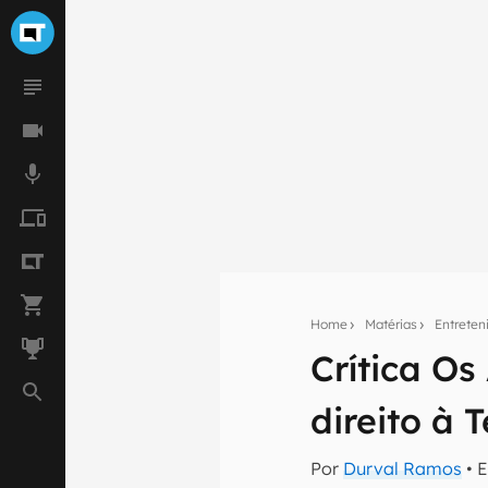
Home
Matérias
Entrete
Crítica Os
Seu res
direito à 
Assine a newsle
mão.
Por
Durval Ramos
• 