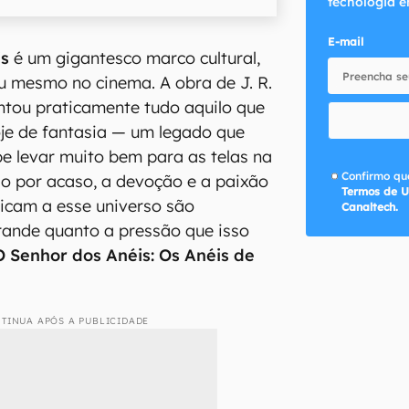
tecnologia e
E-mail
is
é um gigantesco marco cultural,
ou mesmo no cinema. A obra de J. R.
ntou praticamente tudo aquilo que
je de fantasia — um legado que
e levar muito bem para as telas na
Confirmo que
Não por acaso, a devoção e a paixão
Termos de U
icam a esse universo são
Canaltech.
rande quanto a pressão que isso
O Senhor dos Anéis: Os Anéis de
TINUA APÓS A PUBLICIDADE