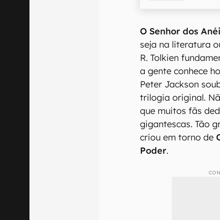
O Senhor dos Ané
seja na literatura 
R. Tolkien fundame
a gente conhece ho
Peter Jackson soub
trilogia original. 
que muitos fãs ded
gigantescas. Tão g
criou em torno de
Poder
.
CON