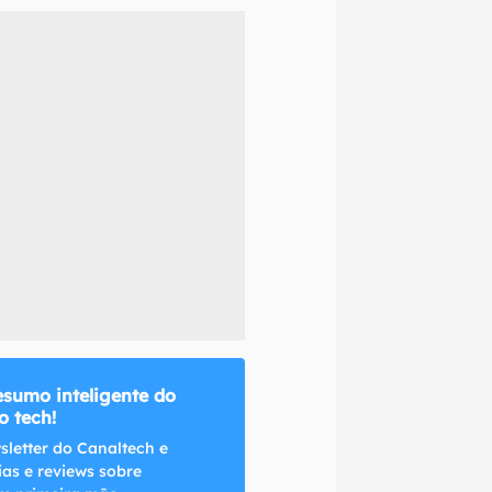
naltech.
esumo inteligente do
 tech!
sletter do Canaltech e
ias e reviews sobre