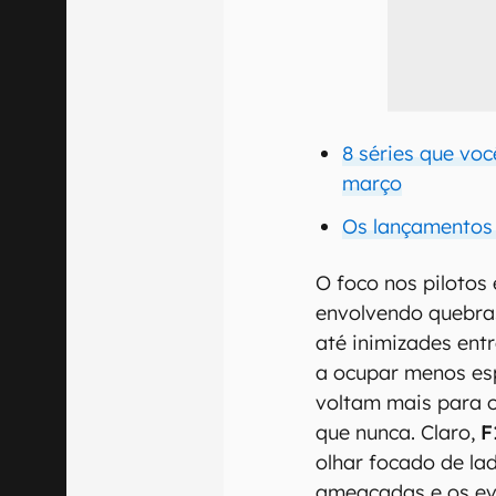
8 séries que voc
março
Os lançamentos 
O foco nos pilotos 
envolvendo quebras
até inimizades en
a ocupar menos es
voltam mais para 
que nunca. Claro,
F
olhar focado de l
ameaçadas e os ev