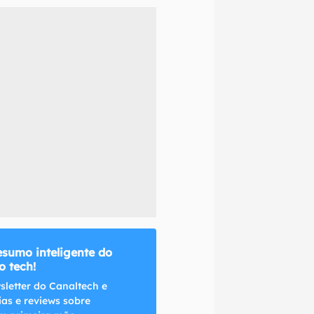
naltech.
esumo inteligente do
 tech!
sletter do Canaltech e
ias e reviews sobre