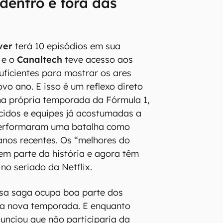
dentro e fora das
ver
terá 10 episódios em sua
 e o
Canaltech
teve acesso aos
uficientes para mostrar os ares
vo ano. E isso é um reflexo direto
na própria temporada da Fórmula 1,
cidos e equipes já acostumadas a
performaram uma batalha como
anos recentes. Os “melhores do
m parte da história e agora têm
no seriado da Netflix.
ssa saga ocupa boa parte dos
 da nova temporada. E enquanto
nciou que não participaria da