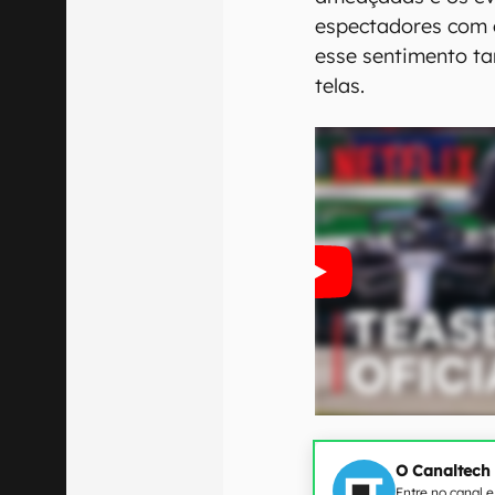
espectadores com o
esse sentimento t
telas.
O Canaltech
Entre no canal 