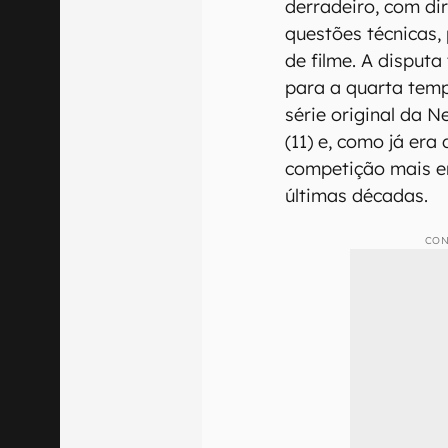
derradeiro, com dir
questões técnicas,
de filme. A disput
para a quarta te
série original da N
(11) e, como já era 
competição mais e
últimas décadas.
CON