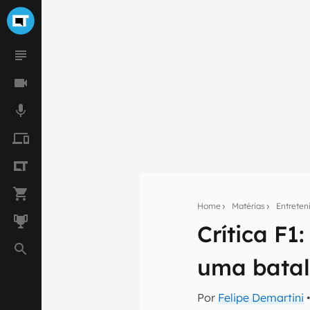
Home
Matérias
Entrete
Crítica F1
Seu res
uma batal
Assine a newsle
mão.
Por
Felipe Demartini
•