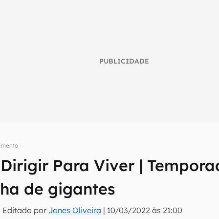
PUBLICIDADE
nimento
: Dirigir Para Viver | Tempor
umo inteligente do mundo tech!
ha de gigantes
tter do Canaltech e receba notícias e reviews sobre tecnologia 
 Editado por
Jones Oliveira
|
10/03/2022 às 21:00