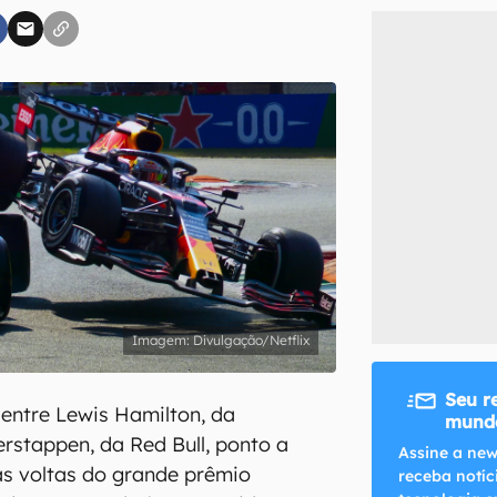
inscreva-se
li, aceito e concordo com os
Termos de Uso e Política de Privacidade do Ca
Divulgação/Netflix
Seu r
 entre Lewis Hamilton, da
mundo
rstappen, da Red Bull, ponto a
Assine a new
as voltas do grande prêmio
receba notíc