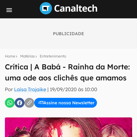
PUBLICIDADE
Seu resumo inteligente do mundo tech!
Assine a newsletter do Canaltech e receba
Home
Matérias
Entretenimento
notícias e reviews sobre tecnologia em primeira
mão.
Crítica | A Babá - Rainha da Morte:
uma ode aos clichês que amamos
E-mail
Por
Laísa Trojaike
|
19/09/2020 às 10:00
Assine nossa Newsletter
inscreva-se
Confirmo que li, aceito e concordo com os
Termos de
Uso e Política de Privacidade do Canaltech.