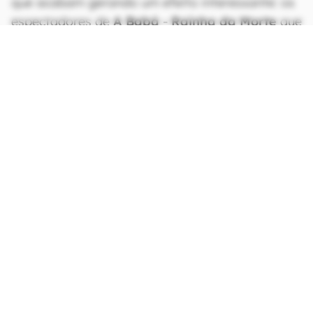
que acabam gerando um efeito interessante: os
espectadores de
A Babá - Rainha da Morte
que
se interessarem pelas referências (explícitas e
implícitas) do filme e buscarem por esses títulos
estarão muito mais inclinados a ver os
“defeitos” como cômicos ao invés de concluir
que é simplesmente uma obra ruim.