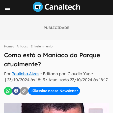
PUBLICIDADE
Seu resumo inteligente do mundo tech!
Assine a newsletter do Canaltech e receba
Home
Artigos
Entretenimento
notícias e reviews sobre tecnologia em primeira
mão.
Como está o Maníaco do Parque
atualmente?
E-mail
Por
Paulinha Alves
• Editado por
Claudio Yuge
|
23/10/2024 às 18:13
•
Atualizado
23/10/2024 às 18:17
inscreva-se
Assine nossa Newsletter
Confirmo que li, aceito e concordo com os
Termos de
Uso e Política de Privacidade do Canaltech.