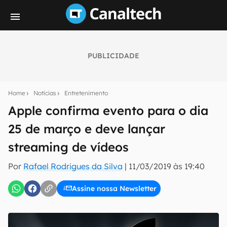
PUBLICIDADE
Seu resumo inteligente do mundo tech!
Assine a newsletter do Canaltech e receba
Home
Notícias
Entretenimento
notícias e reviews sobre tecnologia em primeira
mão.
Apple confirma evento para o dia
25 de março e deve lançar
E-mail
streaming de vídeos
Por
Rafael Rodrigues da Silva
|
11/03/2019 às 19:40
inscreva-se
Assine nossa Newsletter
Confirmo que li, aceito e concordo com os
Termos de
Uso e Política de Privacidade do Canaltech.